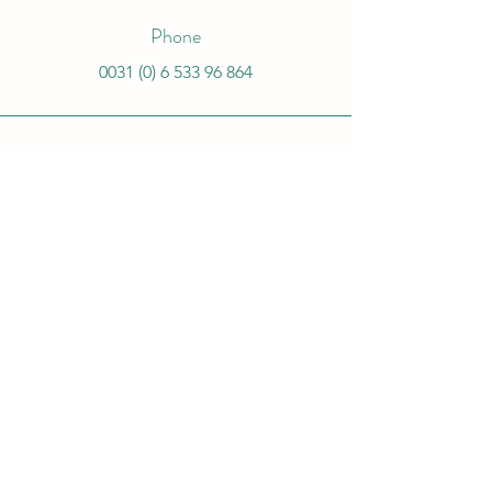
Phone
0031 (0) 6 533 96 864
Email
jagdhutte.breidelsley@gmail.com
Connect